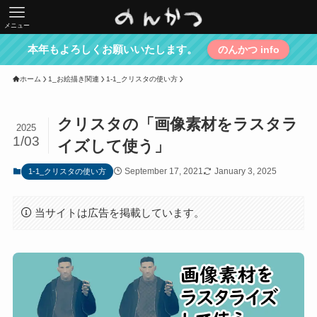
メニュー
本年もよろしくお願いいたします。
のんかつ info
ホーム
1_お絵描き関連
1-1_クリスタの使い方
クリスタの「画像素材をラスタラ
2025
1/03
イズして使う」
September 17, 2021
January 3, 2025
1-1_クリスタの使い方
当サイトは広告を掲載しています。