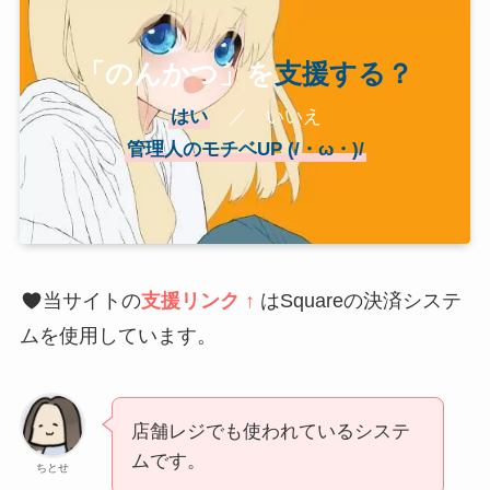
「のんかつ」を
支援する？
はい
／ いいえ
管理人のモチベUP (/・ω・)/
当サイトの
支援リンク ↑
はSquareの決済システ
ムを使用しています。
店舗レジでも使われているシステ
ムです。
ちとせ