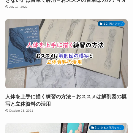
きない】は台車で解消－おススメの台車はカルティオ
July 17, 2022
1-2_画力アップ
人体を上手に描く練習の方法－おススメは解剖図の模
写と立体資料の活用
October 23, 2021
3-1_あると便利なモノ