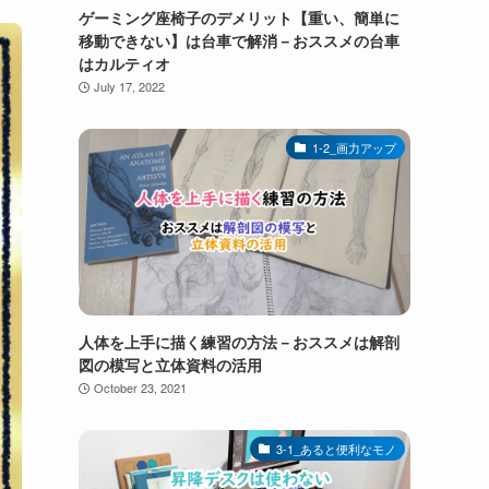
ゲーミング座椅子のデメリット【重い、簡単に
移動できない】は台車で解消－おススメの台車
はカルティオ
July 17, 2022
1-2_画力アップ
人体を上手に描く練習の方法－おススメは解剖
図の模写と立体資料の活用
October 23, 2021
3-1_あると便利なモノ