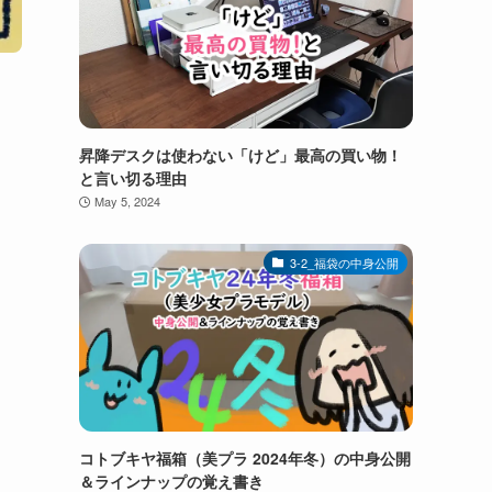
昇降デスクは使わない「けど」最高の買い物！
と言い切る理由
May 5, 2024
3-2_福袋の中身公開
コトブキヤ福箱（美プラ 2024年冬）の中身公開
＆ラインナップの覚え書き