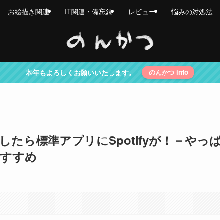
お絵描き関連
IT関連・備忘録
レビュー
悩みの対処法
本年もよろしくお願いいたします。
のんかつ info
トしたら標準アプリにSpotifyが！－やっ
おすすめ