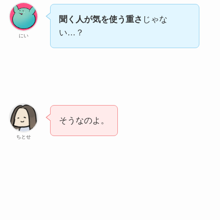
聞く人が気を使う重さ
じゃな
い…？
にい
そうなのよ。
ちとせ