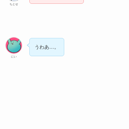
ちとせ
うわあ…。
にい