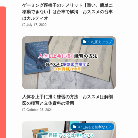
ゲーミング座椅子のデメリット【重い、簡単に
移動できない】は台車で解消－おススメの台車
はカルティオ
July 17, 2022
1-2_画力アップ
人体を上手に描く練習の方法－おススメは解剖
図の模写と立体資料の活用
October 23, 2021
3-1_あると便利なモノ