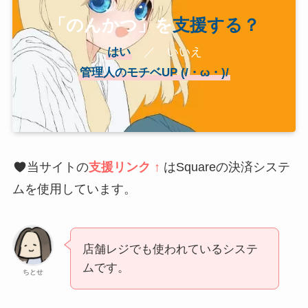
「のんかつ」を
支援する？
はい
／ いいえ
管理人のモチベUP (/・ω・)/
当サイトの
支援リンク ↑
はSquareの決済システ
ムを使用しています。
店舗レジでも使われているシステ
ムです。
ちとせ